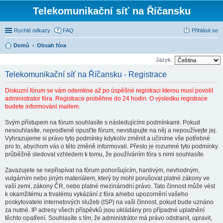
Telekomunikační síť na Říčansku
Rychlé odkazy
FAQ
Přihlásit se
Domů
Obsah fóra
Jazyk:
Telekomunikační síť na Říčansku - Registrace
Diskuzní fórum se vám odemkne až po úspěšné registraci kterou musí povolit
administrator fóra. Registrace proběhne do 24 hodin. O výsledku registrace
budete informováni mailem.
Svým přístupem na fórum souhlasíte s následujícími podmínkami. Pokud
nesouhlasíte, neprodleně opusťte fórum, nevstupujte na něj a nepoužívejte jej.
Vyhrazujeme si právo tyto podmínky kdykoliv změnit a učiníme vše potřebné
pro to, abychom vás o této změně informovali. Přesto je rozumné tyto podmínky
průběžně sledovat vzhledem k tomu, že používáním fóra s nimi souhlasíte.
Zavazujete se nepřispívat na fórum pohoršujícím, hanlivým, nevhodným,
vulgárním nebo jiným materiálem, který by mohl porušovat platné zákony ve
vaší zemi, zákony ČR, nebo platné mezinárodní právo. Tato činnost může vést
k okamžitému a trvalému vykázání z fóra a/nebo upozornění vašeho
poskytovatele internetových služeb (ISP) na vaši činnost, pokud bude uznáno
za nutné. IP adresy všech příspěvků jsou ukládány pro případné uplatnění
těchto opatření. Souhlasíte s tím, že administrátor má právo odstranit, upravit,