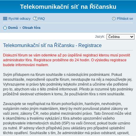
Telekomunikační síť na Říčansku
Rychlé odkazy
FAQ
Přihlásit se
Domů
Obsah fóra
Jazyk:
Telekomunikační síť na Říčansku - Registrace
Diskuzní fórum se vám odemkne až po úspěšné registraci kterou musí povolit
administrator fóra. Registrace proběhne do 24 hodin. O výsledku registrace
budete informováni mailem.
Svým přístupem na fórum souhlasíte s následujícími podmínkami. Pokud
nesouhlasíte, neprodleně opusťte fórum, nevstupujte na něj a nepoužívejte jej.
Vyhrazujeme si právo tyto podmínky kdykoliv změnit a učiníme vše potřebné
pro to, abychom vás o této změně informovali. Přesto je rozumné tyto podmínky
průběžně sledovat vzhledem k tomu, že používáním fóra s nimi souhlasíte.
Zavazujete se nepřispívat na fórum pohoršujícím, hanlivým, nevhodným,
vulgárním nebo jiným materiálem, který by mohl porušovat platné zákony ve
vaší zemi, zákony ČR, nebo platné mezinárodní právo. Tato činnost může vést
k okamžitému a trvalému vykázání z fóra a/nebo upozornění vašeho
poskytovatele internetových služeb (ISP) na vaši činnost, pokud bude uznáno
za nutné. IP adresy všech příspěvků jsou ukládány pro případné uplatnění
těchto opatření. Souhlasíte s tím, že administrátor má právo odstranit, upravit,