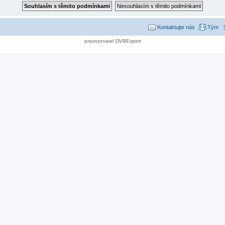
Kontaktujte nás
Tým
provozovatel DVBExpert