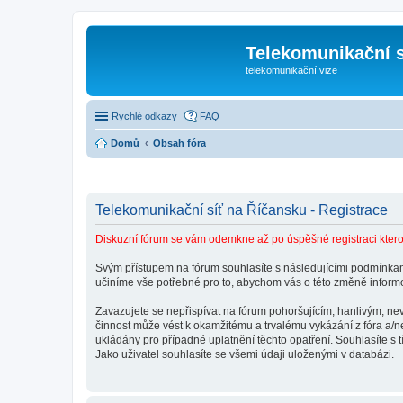
Telekomunikační s
telekomunikační vize
Rychlé odkazy
FAQ
Domů
Obsah fóra
Telekomunikační síť na Říčansku - Registrace
Diskuzní fórum se vám odemkne až po úspěšné registraci kterou
Svým přístupem na fórum souhlasíte s následujícími podmínkami
učiníme vše potřebné pro to, abychom vás o této změně informo
Zavazujete se nepřispívat na fórum pohoršujícím, hanlivým, n
činnost může vést k okamžitému a trvalému vykázání z fóra a/n
ukládány pro případné uplatnění těchto opatření. Souhlasíte s 
Jako uživatel souhlasíte se všemi údaji uloženými v databázi.