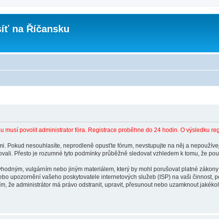
íť na Říčansku
 musí povolit administrator fóra. Registrace proběhne do 24 hodin. O výsledku re
. Pokud nesouhlasíte, neprodleně opusťte fórum, nevstupujte na něj a nepoužívejt
vali. Přesto je rozumné tyto podmínky průběžně sledovat vzhledem k tomu, že použ
evhodným, vulgárním nebo jiným materiálem, který by mohl porušovat platné zákony
ebo upozornění vašeho poskytovatele internetových služeb (ISP) na vaši činnost, 
tím, že administrátor má právo odstranit, upravit, přesunout nebo uzamknout jakék