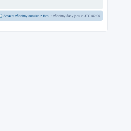
Smazat všechny cookies z fóra
Všechny časy jsou v
UTC+02:00