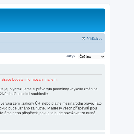
Přihlásit se
Jazyk:
gistrace budete informováni mailem.
e jej. Vyhrazujeme si právo tyto podmínky kdykoliv změnit a
íváním fóra s nimi souhlasíte.
 ve vaší zemi, zákony ČR, nebo platné mezinárodní právo. Tato
pokud bude uznáno za nutné. IP adresy všech příspěvků jsou
oliv téma nebo příspěvek, pokud to bude považovat za nutné.