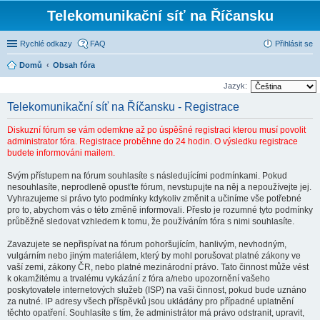
Telekomunikační síť na Říčansku
Rychlé odkazy
FAQ
Přihlásit se
Domů
Obsah fóra
Jazyk:
Telekomunikační síť na Říčansku - Registrace
Diskuzní fórum se vám odemkne až po úspěšné registraci kterou musí povolit
administrator fóra. Registrace proběhne do 24 hodin. O výsledku registrace
budete informováni mailem.
Svým přístupem na fórum souhlasíte s následujícími podmínkami. Pokud
nesouhlasíte, neprodleně opusťte fórum, nevstupujte na něj a nepoužívejte jej.
Vyhrazujeme si právo tyto podmínky kdykoliv změnit a učiníme vše potřebné
pro to, abychom vás o této změně informovali. Přesto je rozumné tyto podmínky
průběžně sledovat vzhledem k tomu, že používáním fóra s nimi souhlasíte.
Zavazujete se nepřispívat na fórum pohoršujícím, hanlivým, nevhodným,
vulgárním nebo jiným materiálem, který by mohl porušovat platné zákony ve
vaší zemi, zákony ČR, nebo platné mezinárodní právo. Tato činnost může vést
k okamžitému a trvalému vykázání z fóra a/nebo upozornění vašeho
poskytovatele internetových služeb (ISP) na vaši činnost, pokud bude uznáno
za nutné. IP adresy všech příspěvků jsou ukládány pro případné uplatnění
těchto opatření. Souhlasíte s tím, že administrátor má právo odstranit, upravit,