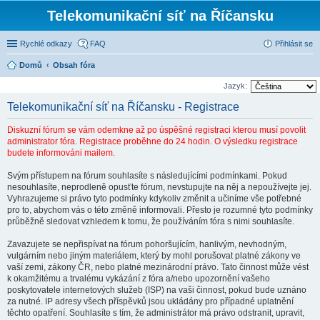
Telekomunikační síť na Říčansku
Rychlé odkazy
FAQ
Přihlásit se
Domů
Obsah fóra
Jazyk:
Telekomunikační síť na Říčansku - Registrace
Diskuzní fórum se vám odemkne až po úspěšné registraci kterou musí povolit
administrator fóra. Registrace proběhne do 24 hodin. O výsledku registrace
budete informováni mailem.
Svým přístupem na fórum souhlasíte s následujícími podmínkami. Pokud
nesouhlasíte, neprodleně opusťte fórum, nevstupujte na něj a nepoužívejte jej.
Vyhrazujeme si právo tyto podmínky kdykoliv změnit a učiníme vše potřebné
pro to, abychom vás o této změně informovali. Přesto je rozumné tyto podmínky
průběžně sledovat vzhledem k tomu, že používáním fóra s nimi souhlasíte.
Zavazujete se nepřispívat na fórum pohoršujícím, hanlivým, nevhodným,
vulgárním nebo jiným materiálem, který by mohl porušovat platné zákony ve
vaší zemi, zákony ČR, nebo platné mezinárodní právo. Tato činnost může vést
k okamžitému a trvalému vykázání z fóra a/nebo upozornění vašeho
poskytovatele internetových služeb (ISP) na vaši činnost, pokud bude uznáno
za nutné. IP adresy všech příspěvků jsou ukládány pro případné uplatnění
těchto opatření. Souhlasíte s tím, že administrátor má právo odstranit, upravit,