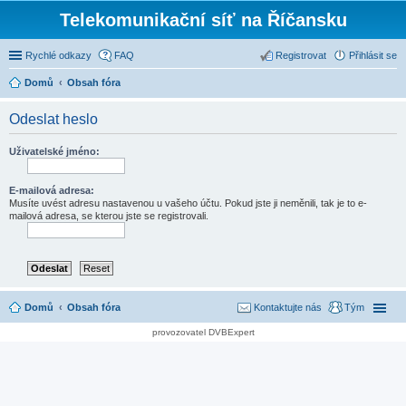
Telekomunikační síť na Říčansku
Rychlé odkazy
FAQ
Registrovat
Přihlásit se
Domů
Obsah fóra
Odeslat heslo
Uživatelské jméno:
E-mailová adresa:
Musíte uvést adresu nastavenou u vašeho účtu. Pokud jste ji neměnili, tak je to e-
mailová adresa, se kterou jste se registrovali.
Domů
Obsah fóra
Kontaktujte nás
Tým
provozovatel DVBExpert