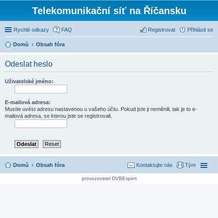
Telekomunikační síť na Říčansku
Rychlé odkazy
FAQ
Registrovat
Přihlásit se
Domů
Obsah fóra
Odeslat heslo
Uživatelské jméno:
E-mailová adresa:
Musíte uvést adresu nastavenou u vašeho účtu. Pokud jste ji neměnili, tak je to e-
mailová adresa, se kterou jste se registrovali.
Domů
Obsah fóra
Kontaktujte nás
Tým
provozovatel DVBExpert