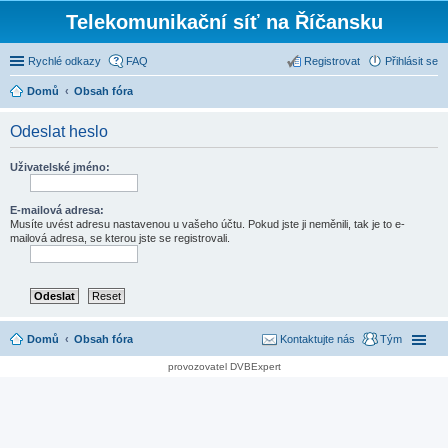
Telekomunikační síť na Říčansku
Rychlé odkazy
FAQ
Registrovat
Přihlásit se
Domů
Obsah fóra
Odeslat heslo
Uživatelské jméno:
E-mailová adresa:
Musíte uvést adresu nastavenou u vašeho účtu. Pokud jste ji neměnili, tak je to e-
mailová adresa, se kterou jste se registrovali.
Domů
Obsah fóra
Kontaktujte nás
Tým
provozovatel DVBExpert