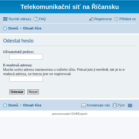
Telekomunikační síť na Říčansku
Rychlé odkazy
FAQ
Registrovat
Přihlásit se
Domů
Obsah fóra
Odeslat heslo
Uživatelské jméno:
E-mailová adresa:
Musíte uvést adresu nastavenou u vašeho účtu. Pokud jste ji neměnili, tak je to e-
mailová adresa, se kterou jste se registrovali.
Domů
Obsah fóra
Kontaktujte nás
Tým
provozovatel DVBExpert