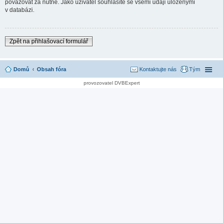
považovat za nutné. Jako uživatel souhlasíte se všemi údaji uloženými
v databázi.
Zpět na přihlašovací formulář
Domů
Obsah fóra
Kontaktujte nás
Tým
provozovatel DVBExpert