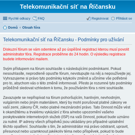
Telekomunikační síť na Říčansku
Rychlé odkazy
FAQ
Registrovat
Přihlásit se
Domů
Obsah fóra
Telekomunikační síť na Říčansku - Podmínky pro užívání
Diskuzní fórum se vám odemkne až po úspěšné registraci kterou musí povolit
administrator fóra. Registrace proběhne do 24 hodin. O výsledku registrace
budete informováni mailem.
Svým přístupem na fórum souhlasíte s následujícími podmínkami. Pokud
nesouhlasíte, neprodleně opusťte fórum, nevstupujte na něj a nepoužívejte jej.
Vyhrazujeme si právo tyto podmínky kdykoliv změnit a učiníme vše potřebné
pro to, abychom vás o této změně informovali. Přesto je rozumné tyto podmínky
průběžně sledovat vzhledem k tomu, že používáním fóra s nimi souhlasíte.
Zavazujete se nepřispívat na fórum pohoršujícím, hanlivým, nevhodným,
vulgárním nebo jiným materiálem, který by mohl porušovat platné zákony ve
vaší zemi, zákony ČR, nebo platné mezinárodní právo. Tato činnost může vést
k okamžitému a trvalému vykázání z fóra a/nebo upozornění vašeho
poskytovatele internetových služeb (ISP) na vaši činnost, pokud bude uznáno
za nutné. IP adresy všech příspěvků jsou ukládány pro případné uplatnění
těchto opatření. Souhlasíte s tím, že administrátor má právo odstranit, upravit,
přesunout nebo uzamknout jakékoliv téma nebo příspěvek, pokud to bude